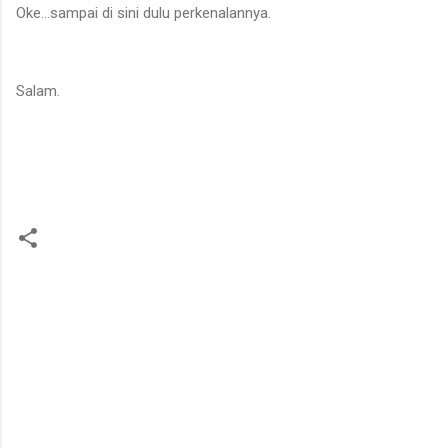
Oke...sampai di sini dulu perkenalannya.
Salam.
K
o
m
e
n
t