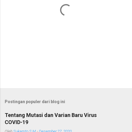
a
r
Postingan populer dari blog ini
Tentang Mutasi dan Varian Baru Virus
COVID-19
Oleh
Sukamto S M
-
Desember 27, 2020